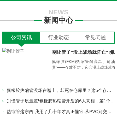
NEWS
新闻中心
公司资讯
行业动态
常见问题
别让管子"没上战场就阵亡"!氟橡胶热缩管存放不当，提前老化
如何根据应
耐油、耐腐蚀，却极其"娇
选PVDF热缩
···
你的场景匹配的
2026-08-06
氟橡胶热缩管的阻燃效果究竟如何
胶热缩管开裂的6大真相，第1个最常见
2026-08-06
氟橡胶热缩管在零下40度会冻裂吗
2026-08-06
如何优化PVDF热缩管的安装工艺